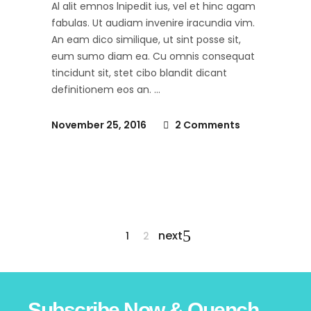
Al alit emnos lnipedit ius, vel et hinc agam
fabulas. Ut audiam invenire iracundia vim.
An eam dico similique, ut sint posse sit,
eum sumo diam ea. Cu omnis consequat
tincidunt sit, stet cibo blandit dicant
definitionem eos an.
November 25, 2016
2 Comments
next
1
2
Subscribe Now & Quench